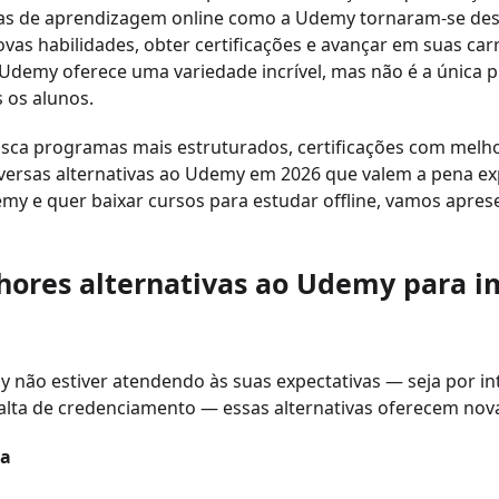
as de aprendizagem online como a Udemy tornaram-se dest
ovas habilidades, obter certificações e avançar em suas c
 Udemy oferece uma variedade incrível, mas não é a única
 os alunos.
sca programas mais estruturados, certificações com melhor
versas alternativas ao Udemy em 2026 que valem a pena exp
y e quer baixar cursos para estudar offline, vamos aprese
hores alternativas ao Udemy para i
 não estiver atendendo às suas expectativas — seja por int
alta de credenciamento — essas alternativas oferecem nov
ra