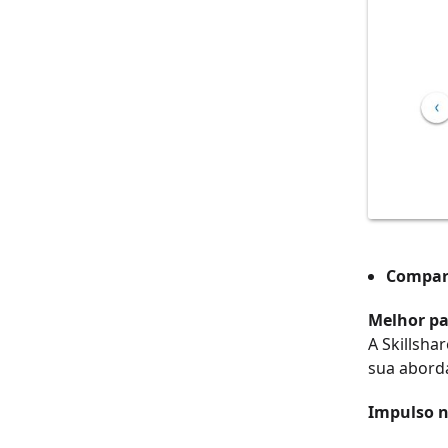
Compart
Melhor pa
A Skillsha
sua aborda
Impulso n