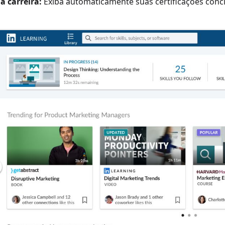
a carreira:
Exiba automaticamente suas certificações conclu