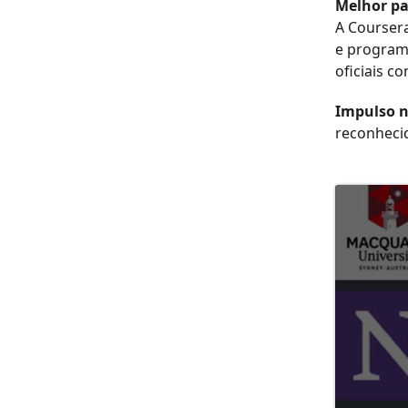
Melhor pa
A Coursera
e programa
oficiais c
Impulso n
reconheci