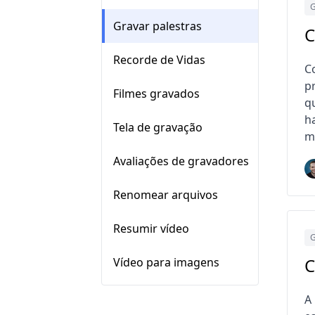
G
Gravar palestras
C
Recorde de Vidas
C
p
Filmes gravados
q
h
Tela de gravação
mu
Avaliações de gravadores
Renomear arquivos
Resumir vídeo
G
C
Vídeo para imagens
A