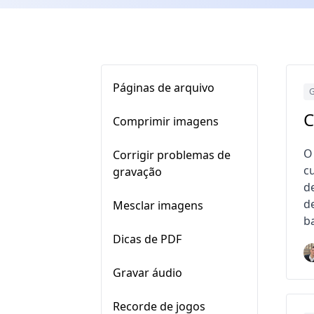
Páginas de arquivo
G
C
Comprimir imagens
O
Corrigir problemas de
c
gravação
d
d
Mesclar imagens
b
Dicas de PDF
Gravar áudio
Recorde de jogos