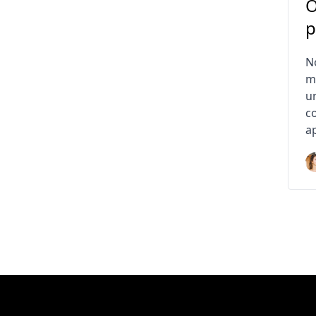
O
p
N
m
u
c
a