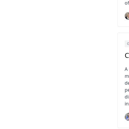
o
G
C
A
m
d
p
d
in