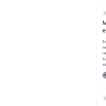
G
M
e
E
n
r
s
v
G