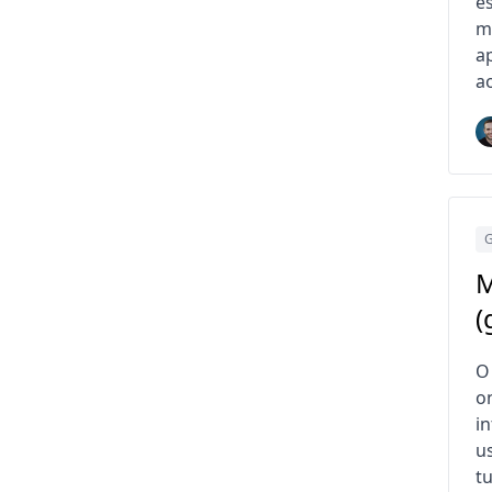
e
m
a
a
G
M
(
O
o
i
u
t