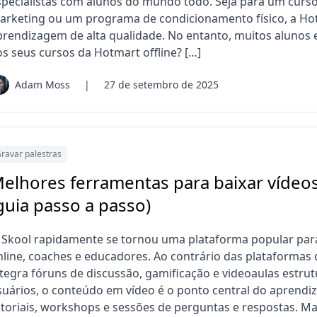
specialistas com alunos do mundo todo. Seja para um curs
arketing ou um programa de condicionamento físico, a Hotm
prendizagem de alta qualidade. No entanto, muitos alunos 
os seus cursos da Hotmart offline? […]
Adam Moss
|
27 de setembro de 2025
ravar palestras
elhores ferramentas para baixar vídeos
guia passo a passo)
 Skool rapidamente se tornou uma plataforma popular pa
nline, coaches e educadores. Ao contrário das plataformas d
ntegra fóruns de discussão, gamificação e videoaulas estru
suários, o conteúdo em vídeo é o ponto central do aprendi
utoriais, workshops e sessões de perguntas e respostas. Ma