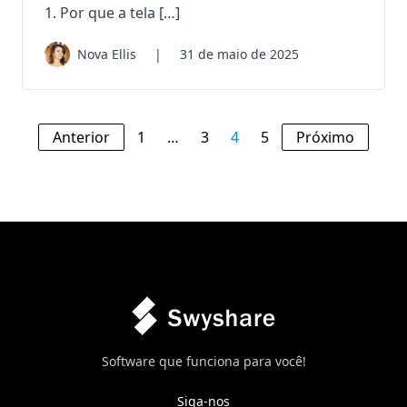
1. Por que a tela […]
Nova Ellis
|
31 de maio de 2025
Anterior
1
…
3
4
5
Próximo
Software que funciona para você!
Siga-nos