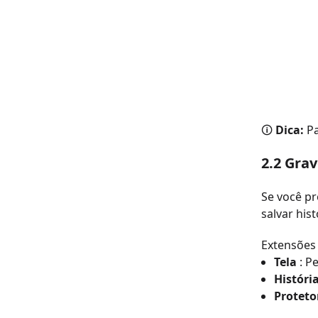
🛈
Dica:
Pa
2.2 Gra
Se você p
salvar hist
Extensões
Tela
: P
Históri
Proteto