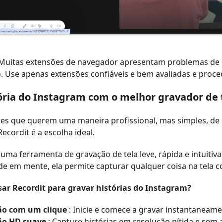
Muitas extensões de navegador apresentam problemas de 
 Use apenas extensões confiáveis e bem avaliadas e proce
ória do Instagram com o melhor gravador de te
es que querem uma maneira profissional, mas simples, de 
Recordit é a escolha ideal.
uma ferramenta de gravação de tela leve, rápida e intuit
de em mente, ela permite capturar qualquer coisa na tela 
sar Recordit para gravar histórias do Instagram?
ão com um clique
: Inicie e comece a gravar instantaneame
ão HD suave
: Capture histórias em resolução nítida e sem 