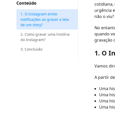
Conteúdo
cotidiana,
urgência e
1. O Instagram emite
não o viu?
notificações ao gravar a tela
de um story?
No entanto
quando voc
2. Como gravar uma história
do Instagram?
gravação d
3. Conclusão
1. O I
Vamos dir
A partir d
Uma his
Uma his
Uma his
Uma hist