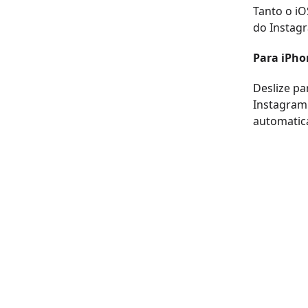
Tanto o iO
do Instag
Para iPhon
Deslize pa
Instagram 
automatica