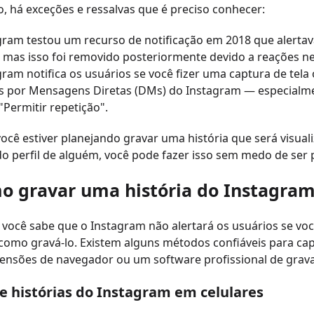
, há exceções e ressalvas que é preciso conhecer:
gram testou um recurso de notificação em 2018 que alerta
a, mas isso foi removido posteriormente devido a reações 
gram notifica os usuários se você fizer uma captura de tel
s por Mensagens Diretas (DMs) do Instagram — especialm
"Permitir repetição".
você estiver planejando gravar uma história que será visu
o perfil de alguém, você pode fazer isso sem medo de ser 
o gravar uma história do Instagra
você sabe que o Instagram não alertará os usuários se voc
como gravá-lo. Existem alguns métodos confiáveis para ca
xtensões de navegador ou um software profissional de grava
ve histórias do Instagram em celulares