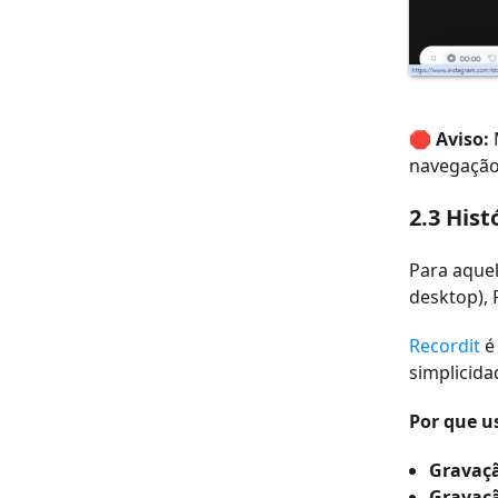
🛑
Aviso:
navegação.
2.3 Hist
Para aquel
desktop), 
Recordit
é 
simplicida
Por que u
Gravaç
Gravaç