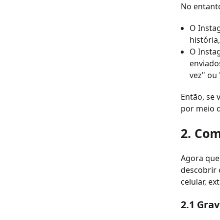
No entanto
O Insta
históri
O Insta
enviado
vez" ou 
Então, se 
por meio d
2. Com
Agora que 
descobrir 
celular, e
2.1 Gra